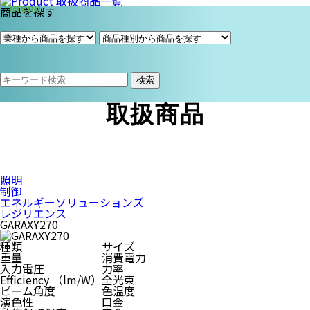
商品を探す
検索
取扱商品
照明
制御
エネルギーソリューションズ
レジリエンス
GARAXY270
種類
サイズ
重量
消費電力
入力電圧
力率
Efficiency （lm/W）
全光束
ビーム角度
色温度
演色性
口金