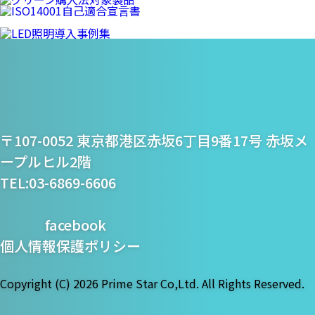
プライム・スター株式
〒107-0052 東京都港区赤坂6丁目9番17号 赤坂メ
会社
ープルヒル2階
TEL:03-6869-6606
facebook
個人情報保護ポリシー
Copyright (C)
2026 Prime Star Co,Ltd. All Rights Reserved.