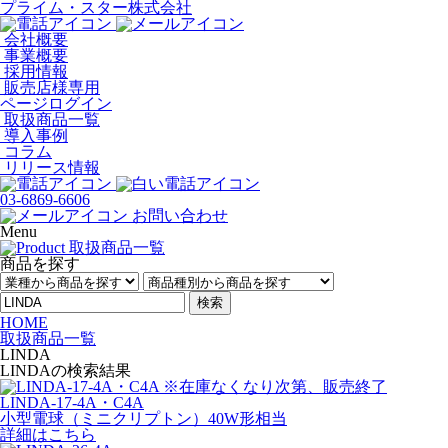
プライム・スター株式会社
会社概要
事業概要
採用情報
販売店様専用
ページログイン
取扱商品一覧
導入事例
コラム
リリース情報
03-6869-6606
お問い合わせ
Menu
商品を探す
検索
HOME
取扱商品一覧
LINDA
LINDAの検索結果
LINDA-17-4A・C4A
小型電球（ミニクリプトン）40W形相当
詳細はこちら