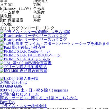
重量
消費電力
入力電圧
力率
Efficiency （lm/W）
全光束
ビーム角度
色温度
演色性
口金
動作保証温度
寿命
その他
おすすめダウンロード・リンク
お問い合わせは
03-6869-6606
9:00〜18:00(土・日・祝を除く)
inqueries
お問い合わせフォーム
商品・サービスに関するご相談はこちらから
Page Top
プライム・スター株式会社