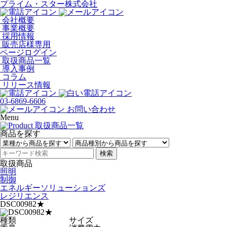
プライム・スター株式会社
会社概要
事業概要
採用情報
販売店様専用
ページログイン
取扱商品一覧
導入事例
コラム
リリース情報
03-6869-6606
お問い合わせ
Menu
商品を探す
検索
取扱商品
照明
制御
エネルギーソリューションズ
レジリエンス
DSC00982★
種類
サイズ