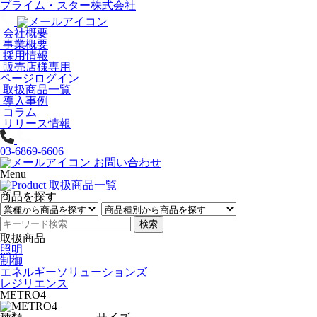
プライム・スター株式会社
会社概要
事業概要
採用情報
販売店様専用
ページログイン
取扱商品一覧
導入事例
コラム
リリース情報
03-6869-6606
お問い合わせ
Menu
商品を探す
検索
取扱商品
照明
制御
エネルギーソリューションズ
レジリエンス
METRO4