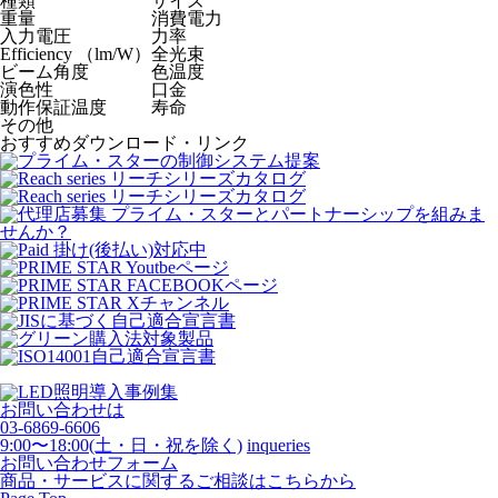
種類
サイズ
重量
消費電力
入力電圧
力率
Efficiency （lm/W）
全光束
ビーム角度
色温度
演色性
口金
動作保証温度
寿命
その他
おすすめダウンロード・リンク
お問い合わせは
03-6869-6606
9:00〜18:00(土・日・祝を除く)
inqueries
お問い合わせフォーム
商品・サービスに関するご相談はこちらから