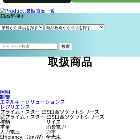
商品を探す
検索
取扱商品
照明
制御
エネルギーソリューションズ
レジリエンス
プライム・スター E39口金ソケットシリーズ
種類
サイズ
重量
消費電力
入力電圧
力率
Efficiency （lm/W）
全光束