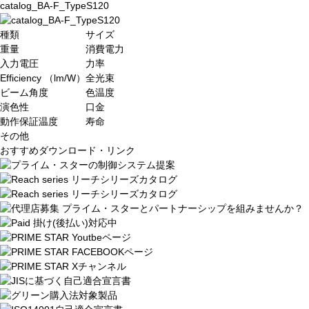
catalog_BA-F_TypeS120
種類
サイズ
重量
消費電力
入力電圧
力率
Efficiency （lm/W）
全光束
ビーム角度
色温度
演色性
口金
動作保証温度
寿命
その他
おすすめダウンロード・リンク