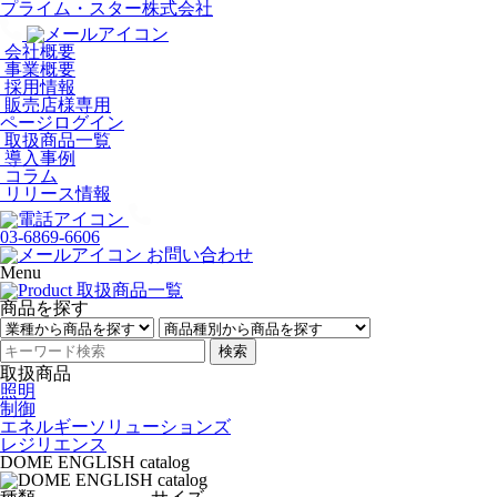
プライム・スター株式会社
会社概要
事業概要
採用情報
販売店様専用
ページログイン
取扱商品一覧
導入事例
コラム
リリース情報
03-6869-6606
お問い合わせ
Menu
商品を探す
検索
取扱商品
照明
制御
エネルギーソリューションズ
レジリエンス
DOME ENGLISH catalog