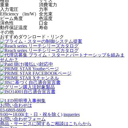
種類
サイズ
重量
消費電力
入力電圧
力率
Efficiency （lm/W）
全光束
ビーム角度
色温度
演色性
口金
動作保証温度
寿命
その他
おすすめダウンロード・リンク
お問い合わせは
03-6869-6606
9:00〜18:00(土・日・祝を除く)
inqueries
お問い合わせフォーム
商品・サービスに関するご相談はこちらから