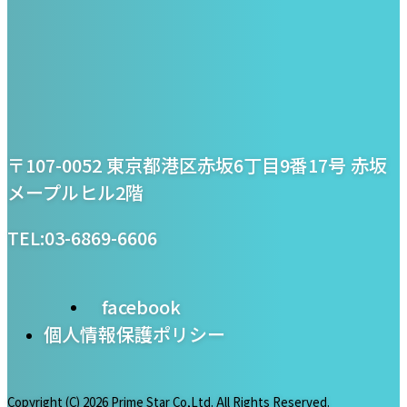
プライム・スター株式
〒107-0052 東京都港区赤坂6丁目9番17号 赤坂
会社
メープルヒル2階
TEL:03-6869-6606
facebook
個人情報保護ポリシー
Copyright (C)
2026 Prime Star Co,Ltd. All Rights Reserved.