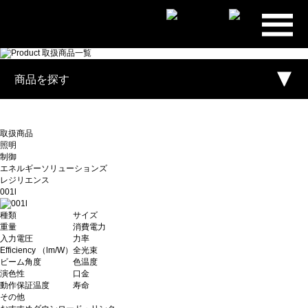
プライ
ム・スタ
ー株式会
商品を探す
社
取扱商品
照明
制御
エネルギーソリューションズ
レジリエンス
001l
種類
サイズ
重量
消費電力
入力電圧
力率
Efficiency （lm/W）
全光束
ビーム角度
色温度
演色性
口金
動作保証温度
寿命
その他