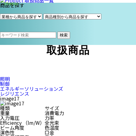
商品を探す
検索
取扱商品
照明
制御
エネルギーソリューションズ
レジリエンス
image17
種類
サイズ
重量
消費電力
入力電圧
力率
Efficiency （lm/W）
全光束
ビーム角度
色温度
演色性
口金