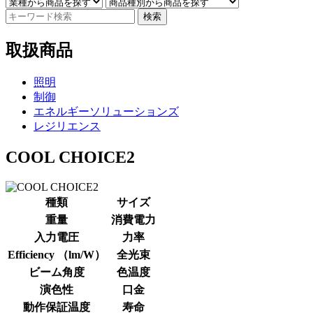
検索
取扱商品
照明
制御
エネルギーソリューションズ
レジリエンス
COOL CHOICE2
種類
サイズ
重量
消費電力
入力電圧
力率
Efficiency （lm/W）
全光束
ビーム角度
色温度
演色性
口金
動作保証温度
寿命