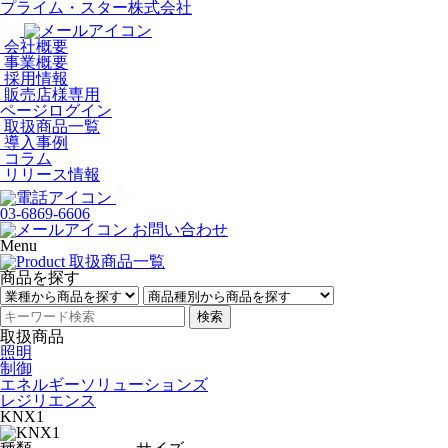
プライム・スター株式会社
会社概要
事業概要
採用情報
販売店様専用
ページログイン
取扱商品一覧
導入事例
コラム
リリース情報
03-6869-6606
お問い合わせ
Menu
商品を探す
検索
取扱商品
照明
制御
エネルギーソリューションズ
レジリエンス
KNX1