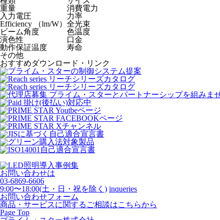
種類
サイズ
重量
消費電力
入力電圧
力率
Efficiency （lm/W）
全光束
ビーム角度
色温度
演色性
口金
動作保証温度
寿命
その他
おすすめダウンロード・リンク
お問い合わせは
03-6869-6606
9:00〜18:00(土・日・祝を除く)
inqueries
お問い合わせフォーム
商品・サービスに関するご相談はこちらから
Page Top