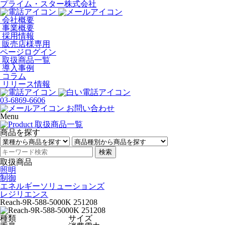
プライム・スター株式会社
会社概要
事業概要
採用情報
販売店様専用
ページログイン
取扱商品一覧
導入事例
コラム
リリース情報
03-6869-6606
お問い合わせ
Menu
商品を探す
検索
取扱商品
照明
制御
エネルギーソリューションズ
レジリエンス
Reach-9R-588-5000K 251208
種類
サイズ