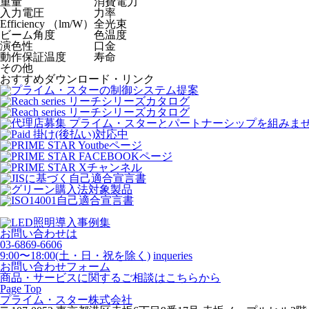
重量
消費電力
入力電圧
力率
Efficiency （lm/W）
全光束
ビーム角度
色温度
演色性
口金
動作保証温度
寿命
その他
おすすめダウンロード・リンク
お問い合わせは
03-6869-6606
9:00〜18:00(土・日・祝を除く)
inqueries
お問い合わせフォーム
商品・サービスに関するご相談はこちらから
Page Top
プライム・スター株式会社