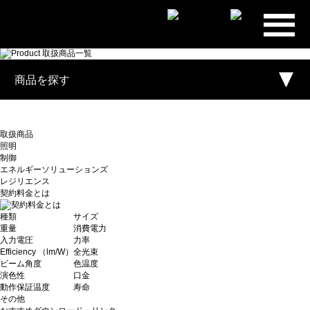
プライ
ム・スタ
ー株式会
商品を探す
社
取扱商品
照明
制御
エネルギーソリューションズ
レジリエンス
契約料金とは
種類
サイズ
重量
消費電力
入力電圧
力率
Efficiency （lm/W）
全光束
ビーム角度
色温度
演色性
口金
動作保証温度
寿命
その他