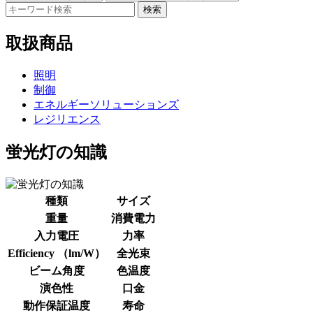
検索
取扱商品
照明
制御
エネルギーソリューションズ
レジリエンス
蛍光灯の知識
種類
サイズ
重量
消費電力
入力電圧
力率
Efficiency （lm/W）
全光束
ビーム角度
色温度
演色性
口金
動作保証温度
寿命