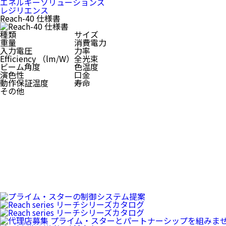
エネルギーソリューションズ
レジリエンス
Reach-40 仕様書
種類
サイズ
重量
消費電力
入力電圧
力率
Efficiency （lm/W）
全光束
ビーム角度
色温度
演色性
口金
動作保証温度
寿命
その他