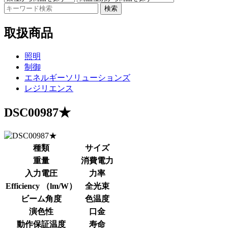
検索
取扱商品
照明
制御
エネルギーソリューションズ
レジリエンス
DSC00987★
種類
サイズ
重量
消費電力
入力電圧
力率
Efficiency （lm/W）
全光束
ビーム角度
色温度
演色性
口金
動作保証温度
寿命