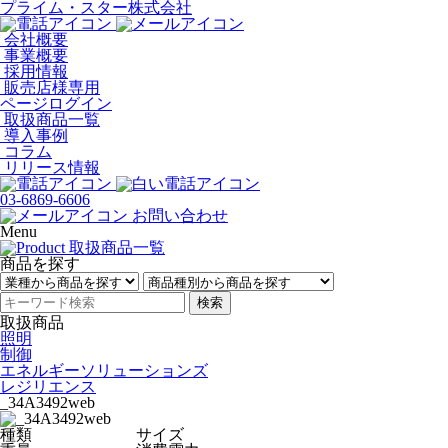
プライム・スター株式会社
会社概要
事業概要
採用情報
販売店様専用
ページログイン
取扱商品一覧
導入事例
コラム
リリース情報
03-6869-6606
お問い合わせ
Menu
商品を探す
検索
取扱商品
照明
制御
エネルギーソリューションズ
レジリエンス
_34A3492web
種類
サイズ