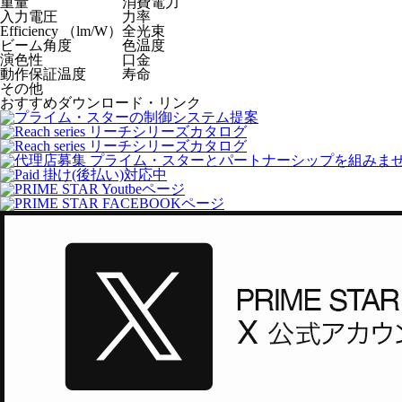
重量
消費電力
入力電圧
力率
Efficiency （lm/W）
全光束
ビーム角度
色温度
演色性
口金
動作保証温度
寿命
その他
おすすめダウンロード・リンク