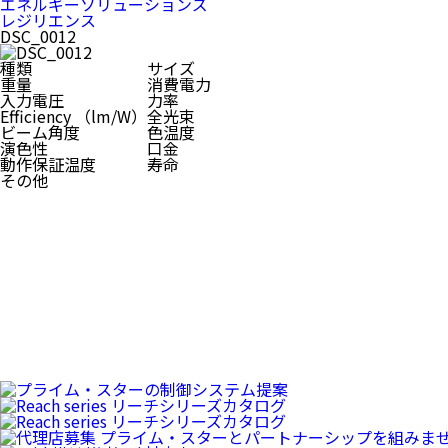
エネルギーソリューションズ
レジリエンス
DSC_0012
種類
サイズ
重量
消費電力
入力電圧
力率
Efficiency （lm/W）
全光束
ビーム角度
色温度
演色性
口金
動作保証温度
寿命
その他