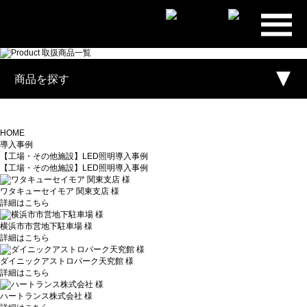
プライ
ム・スタ
ー株式会
商品を探す
社
HOME
導入事例
【工場・その他施設】LED照明導入事例
【工場・その他施設】LED照明導入事例
ワタキューセイモア 関東支店 様
詳細はこちら
横浜市市営地下駐車場 様
詳細はこちら
ダイニックアストロパーク天究館 様
詳細はこちら
ハートランス株式会社 様