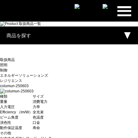
プライ
ム・スタ
ー株式会
商品を探す
社
取扱商品
照明
制御
エネルギーソリューションズ
レジリエンス
columun-250603
種類
サイズ
重量
消費電力
入力電圧
力率
Efficiency （lm/W）
全光束
ビーム角度
色温度
演色性
口金
動作保証温度
寿命
その他