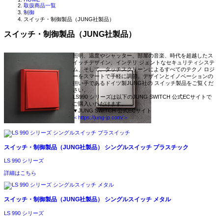
取扱商品一覧
制御
スイッチ・制御製品（JUNG社製品）
スイッチ・制御製品（JUNG社製品）
照明、温度やシャッター、部屋の音楽、時代を超越したス
イッチデザイン、インテリ ジェントなセキュリティシステ
ム、そして、タッチスクリーンによるすべてのテクノ ロジ
ーをスマートで手軽に調節。デザインとイノベーションの
担い手であるドイツ製JUNG社の スイッチ製品をご覧くだ
さい。
LS990 シリーズは以下のJUNG SWITCH 公式ECサイトで
ご購入いただけます。
▼JUNG SWITCH 公式ECサイト
＜https://jung-jp.com/＞
スイッチ・制御製品（JUNG社製品）
シングルスイッチ プラスチック
LS 990 シリーズ
詳細はこちら
スイッチ・制御製品（JUNG社製品）
シングルスイッチ メタル
LS 990 シリーズ