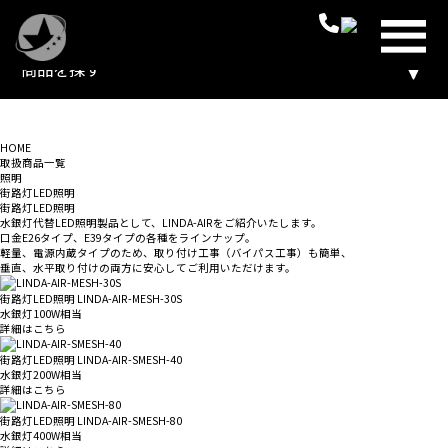
商品を探す
プライ
ム・スタ
ー株式会
社
HOME
取扱商品一覧
照明
街路灯LED照明
街路灯LED照明
水銀灯代替LED照明製品として、LINDA-AIRをご紹介いたします。
口金E26タイプ、E39タイプの各種をラインナップ。
軽量、電源内蔵タイプのため、取り付け工事（バイパス工事）も簡単、
垂直、水平取り付けの両方に安心してご利用いただけます。
街路灯LED照明
LINDA-AIR-MESH-30S
水銀灯100W相当
詳細はこちら
街路灯LED照明
LINDA-AIR-SMESH-40
水銀灯200W相当
詳細はこちら
街路灯LED照明
LINDA-AIR-SMESH-80
水銀灯400W相当