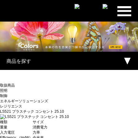
プライ
ム・スタ
ー株式会
社
商品を探す
取扱商品
照明
制御
エネルギーソリューションズ
レジリエンス
LS521 プラスチック コンセント 25.10
種類
サイズ
重量
消費電力
入力電圧
力率
Efficiency （lm/W）
全光束