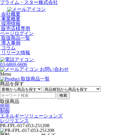
プライム・スター株式会社
会社概要
事業概要
採用情報
販売店様専用
ページログイン
取扱商品一覧
導入事例
コラム
リリース情報
03-6869-6606
お問い合わせ
Menu
商品を探す
検索
取扱商品
照明
制御
エネルギーソリューションズ
レジリエンス
PR-FPL-017-053-251208