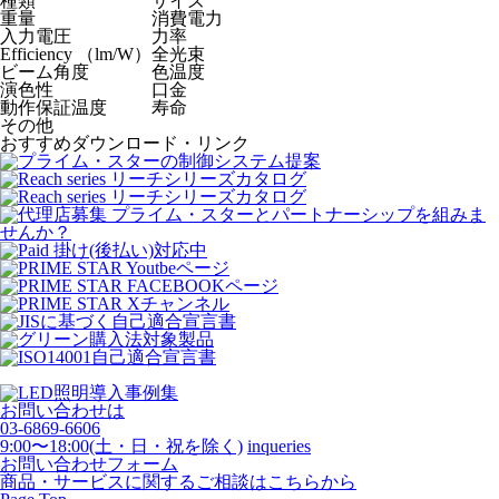
種類
サイズ
重量
消費電力
入力電圧
力率
Efficiency （lm/W）
全光束
ビーム角度
色温度
演色性
口金
動作保証温度
寿命
その他
おすすめダウンロード・リンク
お問い合わせは
03-6869-6606
9:00〜18:00(土・日・祝を除く)
inqueries
お問い合わせフォーム
商品・サービスに関するご相談はこちらから