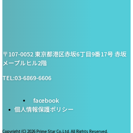
プライム・スター株式
〒107-0052 東京都港区赤坂6丁目9番17号 赤坂
会社
メープルヒル2階
TEL:03-6869-6606
facebook
個人情報保護ポリシー
Copyright (C)
2026 Prime Star Co,Ltd. All Rights Reserved.