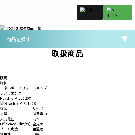
プライム・スター株式会社
商品を探す
取扱商品
照明
制御
エネルギーソリューションズ
レジリエンス
Reach-6-P-251208
種類
サイズ
重量
消費電力
入力電圧
力率
Efficiency （lm/W）
全光束
ビーム角度
色温度
演色性
口金