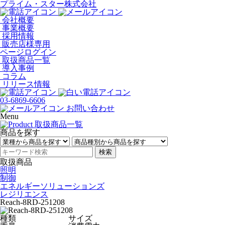
プライム・スター株式会社
会社概要
事業概要
採用情報
販売店様専用
ページログイン
取扱商品一覧
導入事例
コラム
リリース情報
03-6869-6606
お問い合わせ
Menu
商品を探す
検索
取扱商品
照明
制御
エネルギーソリューションズ
レジリエンス
Reach-8RD-251208
種類
サイズ