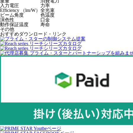
重量
消費電力
入力電圧
力率
Efficiency （lm/W）
全光束
ビーム角度
色温度
演色性
口金
動作保証温度
寿命
その他
おすすめダウンロード・リンク