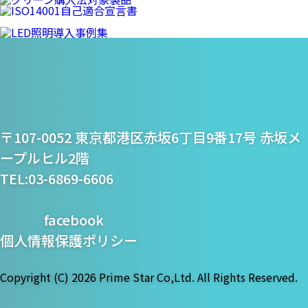
プライム・スター株式
〒107-0052 東京都港区赤坂6丁目9番17号 赤坂メ
会社
ープルヒル2階
TEL:03-6869-6606
facebook
個人情報保護ポリシー
Copyright (C)
2026 Prime Star Co,Ltd. All Rights Reserved.