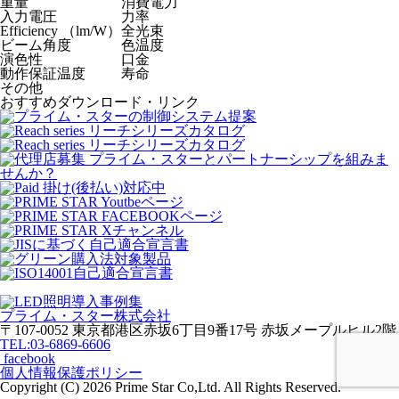
重量
消費電力
入力電圧
力率
Efficiency （lm/W）
全光束
ビーム角度
色温度
演色性
口金
動作保証温度
寿命
その他
おすすめダウンロード・リンク
プライム・スター株式会社
〒107-0052 東京都港区赤坂6丁目9番17号 赤坂メープルヒル2階
TEL:03-6869-6606
facebook
個人情報保護ポリシー
Copyright (C)
2026 Prime Star Co,Ltd. All Rights Reserved.