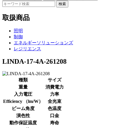
検索
取扱商品
照明
制御
エネルギーソリューションズ
レジリエンス
LINDA-17-4A-261208
種類
サイズ
重量
消費電力
入力電圧
力率
Efficiency （lm/W）
全光束
ビーム角度
色温度
演色性
口金
動作保証温度
寿命