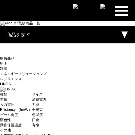
プライ
ム・スタ
ー株式会
商品を探す
社
取扱商品
照明
制御
エネルギーソリューションズ
レジリエンス
LINDA
種類
サイズ
重量
消費電力
入力電圧
力率
Efficiency （lm/W）
全光束
ビーム角度
色温度
演色性
口金
動作保証温度
寿命
その他