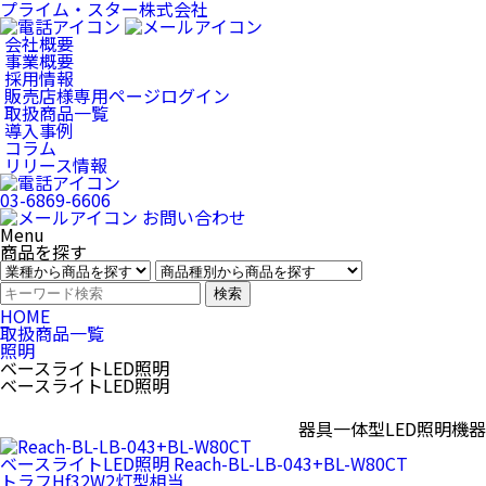
プライム・スター株式会社
会社概要
事業概要
採用情報
販売店様専用
ページログイン
取扱商品一覧
導入事例
コラム
リリース情報
03-6869-6606
お問い合わせ
Menu
商品を探す
検索
HOME
取扱商品一覧
照明
ベースライトLED照明
ベースライトLED照明
器具一体型LED照明機
ベースライトLED照明
Reach-BL-LB-043+BL-W80CT
トラフHf32W2灯型相当