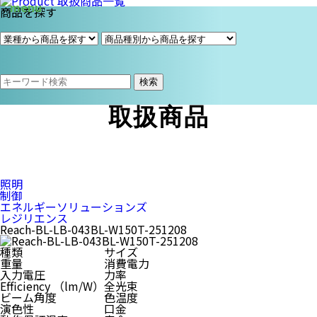
商品を探す
検索
取扱商品
照明
制御
エネルギーソリューションズ
レジリエンス
Reach-BL-LB-043BL-W150T-251208
種類
サイズ
重量
消費電力
入力電圧
力率
Efficiency （lm/W）
全光束
ビーム角度
色温度
演色性
口金