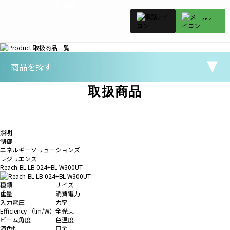
プライム・スター株式会社
商品を探す
取扱商品
照明
制御
エネルギーソリューションズ
レジリエンス
Reach-BL-LB-024+BL-W300UT
種類
サイズ
重量
消費電力
入力電圧
力率
Efficiency （lm/W）
全光束
ビーム角度
色温度
演色性
口金