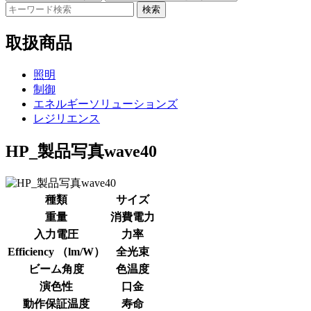
検索
取扱商品
照明
制御
エネルギーソリューションズ
レジリエンス
HP_製品写真wave40
種類
サイズ
重量
消費電力
入力電圧
力率
Efficiency （lm/W）
全光束
ビーム角度
色温度
演色性
口金
動作保証温度
寿命