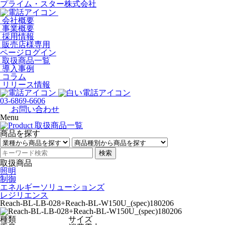
プライム・スター株式会社
会社概要
事業概要
採用情報
販売店様専用
ページログイン
取扱商品一覧
導入事例
コラム
リリース情報
03-6869-6606
お問い合わせ
Menu
商品を探す
検索
取扱商品
照明
制御
エネルギーソリューションズ
レジリエンス
Reach-BL-LB-028+Reach-BL-W150U_(spec)180206
種類
サイズ