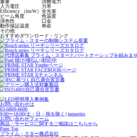
重量
消費電力
入力電圧
力率
Efficiency （lm/W）
全光束
ビーム角度
色温度
演色性
口金
動作保証温度
寿命
その他
おすすめダウンロード・リンク
お問い合わせは
03-6869-6606
9:00〜18:00(土・日・祝を除く)
inqueries
お問い合わせフォーム
商品・サービスに関するご相談はこちらから
Page Top
プライム・スター株式会社