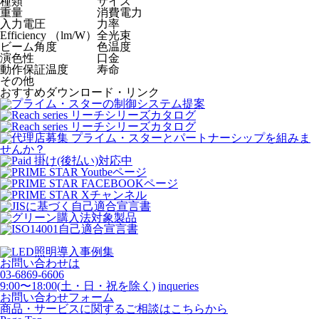
種類
サイズ
重量
消費電力
入力電圧
力率
Efficiency （lm/W）
全光束
ビーム角度
色温度
演色性
口金
動作保証温度
寿命
その他
おすすめダウンロード・リンク
お問い合わせは
03-6869-6606
9:00〜18:00(土・日・祝を除く)
inqueries
お問い合わせフォーム
商品・サービスに関するご相談はこちらから