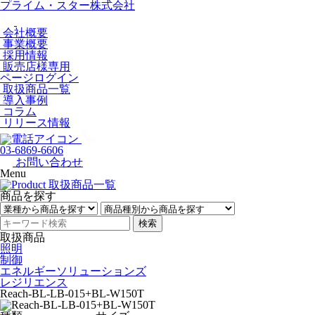
プライム・スター株式会社
会社概要
事業概要
採用情報
販売店様専用
ページログイン
取扱商品一覧
導入事例
コラム
リリース情報
03-6869-6606
お問い合わせ
Menu
商品を探す
検索
取扱商品
照明
制御
エネルギーソリューションズ
レジリエンス
Reach-BL-LB-015+BL-W150T