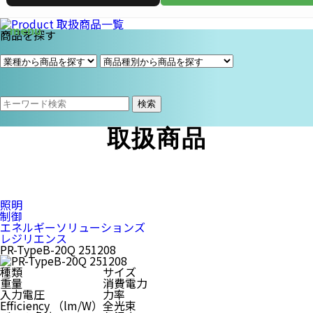
商品を探す
検索
取扱商品
照明
制御
エネルギーソリューションズ
レジリエンス
PR-TypeB-20Q 251208
種類
サイズ
重量
消費電力
入力電圧
力率
Efficiency （lm/W）
全光束