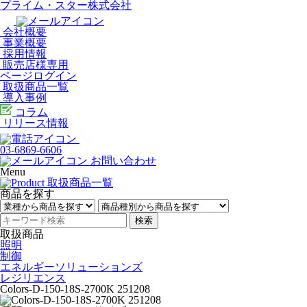
プライム・スター株式会社
会社概要
事業概要
採用情報
販売店様専用
ページログイン
取扱商品一覧
導入事例
コラム
リリース情報
03-6869-6606
お問い合わせ
Menu
商品を探す
検索
取扱商品
照明
制御
エネルギーソリューションズ
レジリエンス
Colors-D-150-18S-2700K 251208