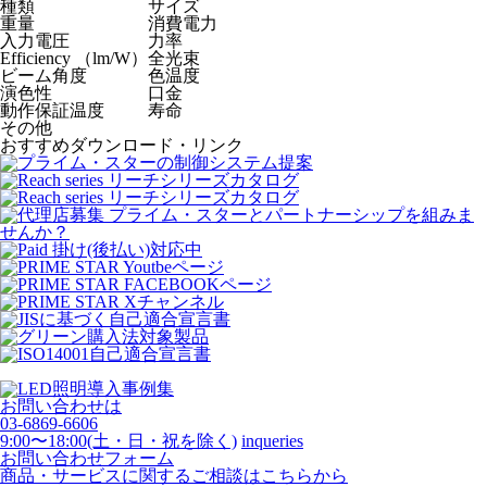
種類
サイズ
重量
消費電力
入力電圧
力率
Efficiency （lm/W）
全光束
ビーム角度
色温度
演色性
口金
動作保証温度
寿命
その他
おすすめダウンロード・リンク
お問い合わせは
03-6869-6606
9:00〜18:00(土・日・祝を除く)
inqueries
お問い合わせフォーム
商品・サービスに関するご相談はこちらから