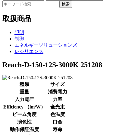
検索
取扱商品
照明
制御
エネルギーソリューションズ
レジリエンス
Reach-D-150-12S-3000K 251208
種類
サイズ
重量
消費電力
入力電圧
力率
Efficiency （lm/W）
全光束
ビーム角度
色温度
演色性
口金
動作保証温度
寿命