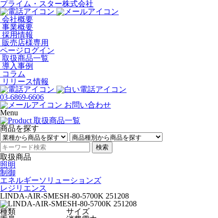
プライム・スター株式会社
会社概要
事業概要
採用情報
販売店様専用
ページログイン
取扱商品一覧
導入事例
コラム
リリース情報
03-6869-6606
お問い合わせ
Menu
商品を探す
検索
取扱商品
照明
制御
エネルギーソリューションズ
レジリエンス
LINDA-AIR-SMESH-80-5700K 251208
種類
サイズ