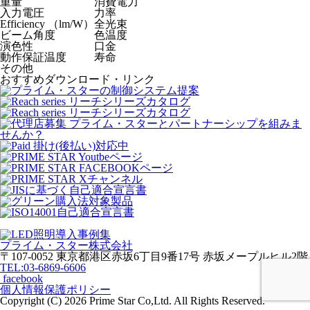
重量
消費電力
入力電圧
力率
Efficiency （lm/W）
全光束
ビーム角度
色温度
演色性
口金
動作保証温度
寿命
その他
おすすめダウンロード・リンク
プライム・スター株式会社
〒107-0052 東京都港区赤坂6丁目9番17号 赤坂メープルヒル2階
TEL:03-6869-6606
facebook
個人情報保護ポリシー
Copyright (C)
2026 Prime Star Co,Ltd. All Rights Reserved.