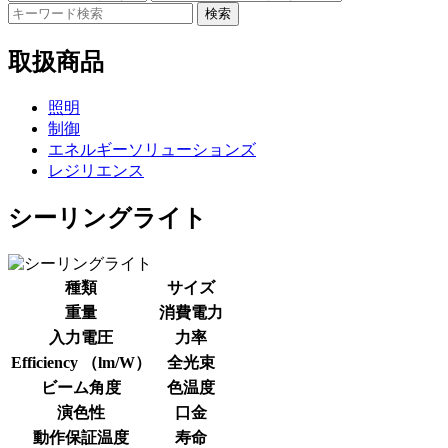
検索
取扱商品
照明
制御
エネルギーソリューションズ
レジリエンス
シーリングライト
種類
サイズ
重量
消費電力
入力電圧
力率
Efficiency （lm/W）
全光束
ビーム角度
色温度
演色性
口金
動作保証温度
寿命