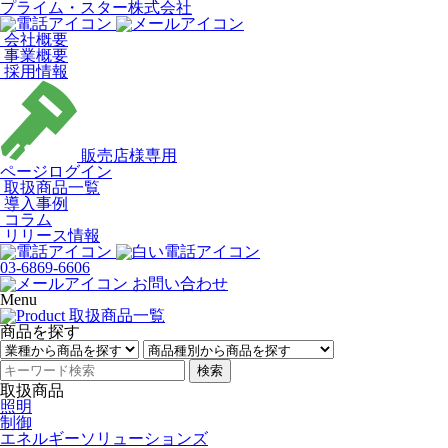
プライム・スター株式会社
会社概要
事業概要
採用情報
販売店様専用
ページログイン
取扱商品一覧
導入事例
コラム
リリース情報
03-6869-6606
お問い合わせ
Menu
商品を探す
検索
取扱商品
照明
制御
エネルギーソリューションズ