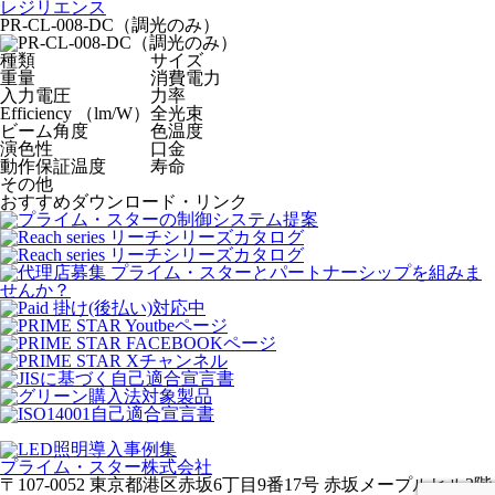
レジリエンス
PR-CL-008-DC（調光のみ）
種類
サイズ
重量
消費電力
入力電圧
力率
Efficiency （lm/W）
全光束
ビーム角度
色温度
演色性
口金
動作保証温度
寿命
その他
おすすめダウンロード・リンク
プライム・スター株式会社
〒107-0052 東京都港区赤坂6丁目9番17号 赤坂メープルヒル2階