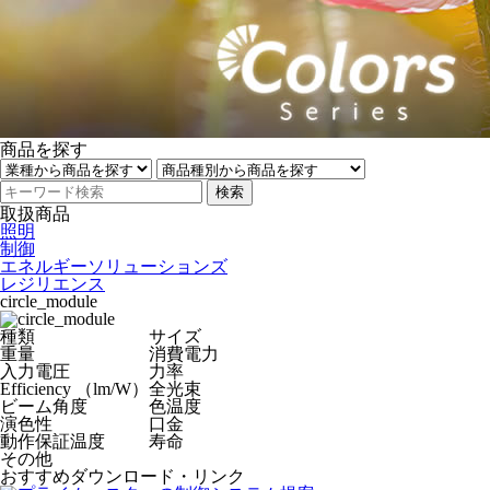
商品を探す
検索
取扱商品
照明
制御
エネルギーソリューションズ
レジリエンス
circle_module
種類
サイズ
重量
消費電力
入力電圧
力率
Efficiency （lm/W）
全光束
ビーム角度
色温度
演色性
口金
動作保証温度
寿命
その他
おすすめダウンロード・リンク