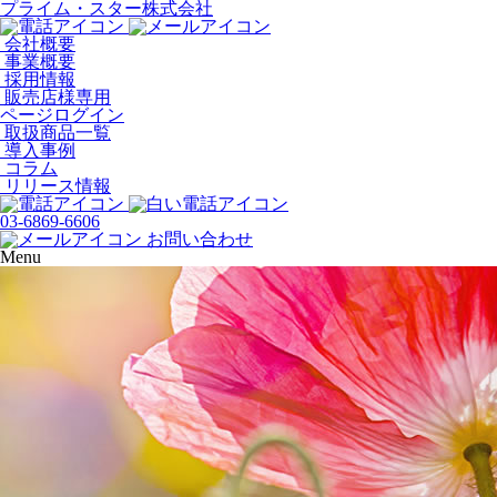
プライム・スター株式会社
会社概要
事業概要
採用情報
販売店様専用
ページログイン
取扱商品一覧
導入事例
コラム
リリース情報
03-6869-6606
お問い合わせ
Menu