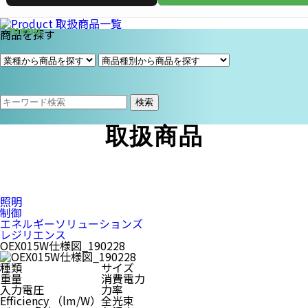
商品を探す
検索
取扱商品
照明
制御
エネルギーソリューションズ
レジリエンス
OEX015W仕様図_190228
種類
サイズ
重量
消費電力
入力電圧
力率
Efficiency （lm/W）
全光束