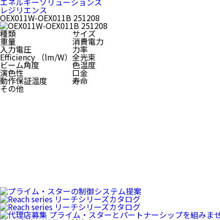
エネルギーソリューションズ
レジリエンス
OEX011W-OEX011B 251208
種類
サイズ
重量
消費電力
入力電圧
力率
Efficiency （lm/W）
全光束
ビーム角度
色温度
演色性
口金
動作保証温度
寿命
その他