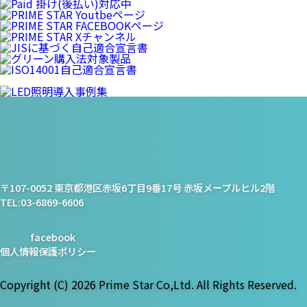
プライム・スター株式会社
〒107-0052 東京都港区赤坂6丁目9番17号 赤坂メープルヒル2階
TEL:03-6869-6606
facebook
個人情報保護ポリシー
Copyright (C)
2026 Prime Star Co,Ltd. All Rights Reserved.