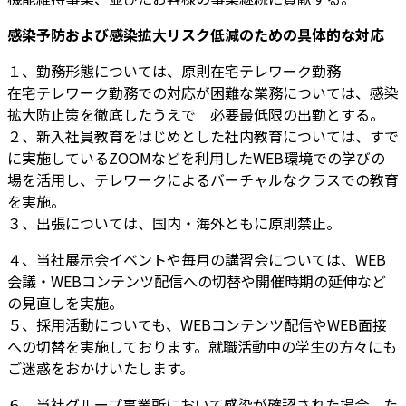
感染予防および感染拡大リスク低減のための具体的な対応
１、勤務形態については、原則在宅テレワーク勤務
在宅テレワーク勤務での対応が困難な業務については、感染
拡大防止策を徹底したうえで 必要最低限の出勤とする。
２、新入社員教育をはじめとした社内教育については、すで
に実施しているZOOMなどを利用したWEB環境での学びの
場を活用し、テレワークによるバーチャルなクラスでの教育
を実施。
３、出張については、国内・海外ともに原則禁止。
４、当社展示会イベントや毎月の講習会については、WEB
会議・WEBコンテンツ配信への切替や開催時期の延伸など
の見直しを実施。
５、採用活動についても、WEBコンテンツ配信やWEB面接
への切替を実施しております。就職活動中の学生の方々にも
ご迷惑をおかけいたします。
６、当社グループ事業所において感染が確認された場合、た