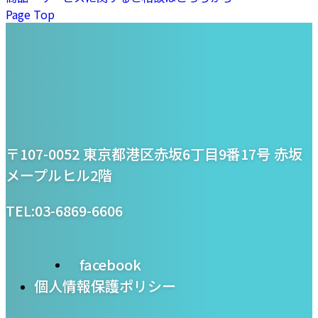
Page Top
プライム・スター株式
〒107-0052 東京都港区赤坂6丁目9番17号 赤坂
会社
メープルヒル2階
TEL:03-6869-6606
facebook
個人情報保護ポリシー