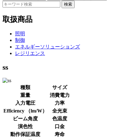
検索
取扱商品
照明
制御
エネルギーソリューションズ
レジリエンス
ss
種類
サイズ
重量
消費電力
入力電圧
力率
Efficiency （lm/W）
全光束
ビーム角度
色温度
演色性
口金
動作保証温度
寿命